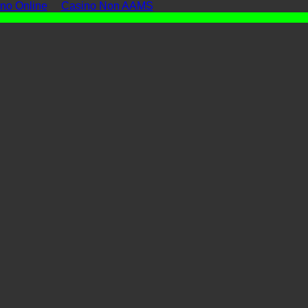
no Online
Casino Non AAMS