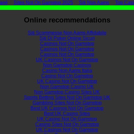
tané
Sites Not On Gamstop 2025
Siti Non Aams
Top Casi
Online recommendations
Siti Scommesse Non Aams Affidabile
Siti Di Poker Online Sicuri
Casinos Not On Gamstop
Casinos Not On Gamstop
Casinos Not On Gamstop
UK Casinos Not On Gamstop
Non Gamstop Casinos
Casino Non Aams Italia
Casino Not On Gamstop
UK Casino Not On Gamstop
Non Gamstop Casino UK
Non Gamstop Casino Sites UK
Sports Betting Sites Not On Gamstop UK
Gambling Sites Not On Gamstop
Best UK Casinos Not On Gamstop
Best UK Casino Sites
UK Casino Not On Gamstop
Casino Sites Not On Gamstop
UK Casinos Not On Gamstop