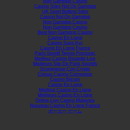
Non Gamstop Casino
Casino Sites Not On Gamstop
UK Sport Betting Sites
Casino Not On Gamstop
Non Gamstop Casino
Non Gamstop Casino
Best Non Gamstop Casino
Casino En Ligne
Casino Sans Kyc
Casino En Ligne France
Paris Sportif Tennis Pronostic
Meilleur Casino Roulette Live
Meilleurs Site De Paris Sportifs
Scommesse Con Crypto
Cresus Casino Connexion
Casino Bitcoin
Casino En Ligne
Meilleur Casino En Ligne
Meilleurs Casino En Ligne
Online Live Casino Malaysia
Nouveau Casino En Ligne France
ポーカー ゲーム