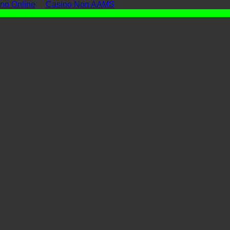
no Online
Casino Non AAMS